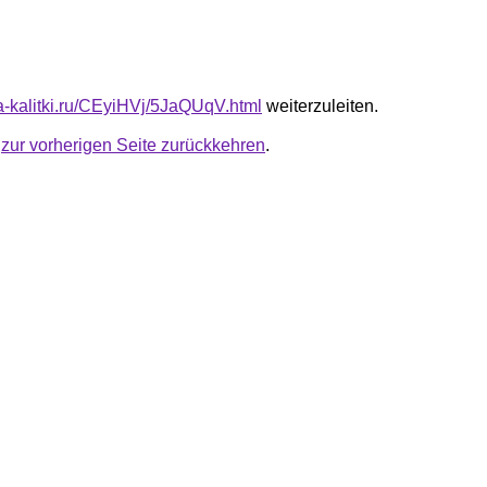
ta-kalitki.ru/CEyiHVj/5JaQUqV.html
weiterzuleiten.
u
zur vorherigen Seite zurückkehren
.