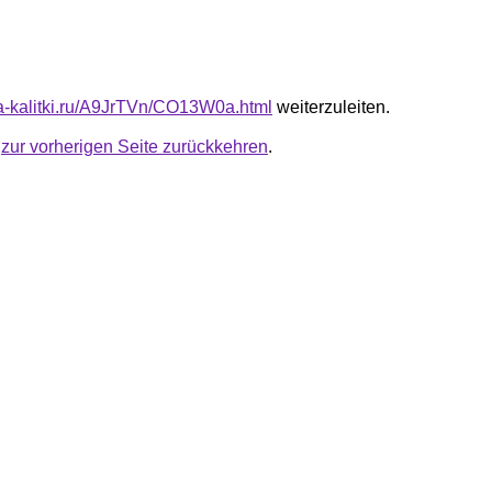
ota-kalitki.ru/A9JrTVn/CO13W0a.html
weiterzuleiten.
u
zur vorherigen Seite zurückkehren
.