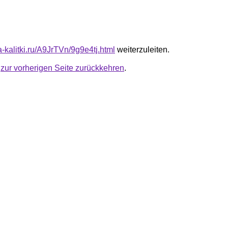
ta-kalitki.ru/A9JrTVn/9g9e4tj.html
weiterzuleiten.
u
zur vorherigen Seite zurückkehren
.