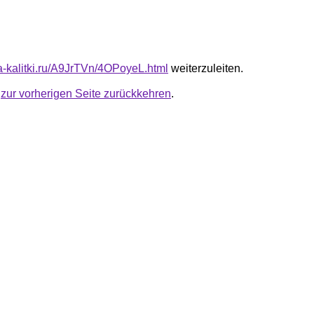
ta-kalitki.ru/A9JrTVn/4OPoyeL.html
weiterzuleiten.
u
zur vorherigen Seite zurückkehren
.