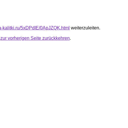
ota-kalitki.ru/5xDPdIE/0ApJZQK.html
weiterzuleiten.
u
zur vorherigen Seite zurückkehren
.