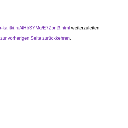
ota-kalitki.ru/4HbSYMq/E7Zbnt3.html
weiterzuleiten.
u
zur vorherigen Seite zurückkehren
.