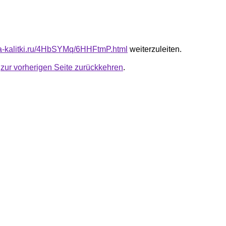
ota-kalitki.ru/4HbSYMq/6HHFtmP.html
weiterzuleiten.
u
zur vorherigen Seite zurückkehren
.