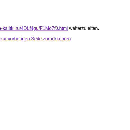
ta-kalitki.ru/4DLf4gu/F1Mo7f0.html
weiterzuleiten.
u
zur vorherigen Seite zurückkehren
.