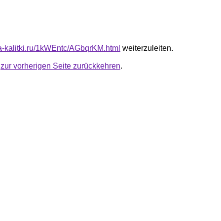
ota-kalitki.ru/1kWEntc/AGbqrKM.html
weiterzuleiten.
u
zur vorherigen Seite zurückkehren
.