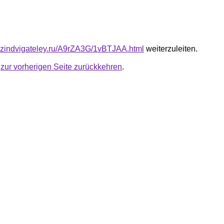
azindvigateley.ru/A9rZA3G/1vBTJAA.html
weiterzuleiten.
u
zur vorherigen Seite zurückkehren
.