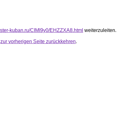
master-kuban.ru/CIMI9y0/EHZZXA8.html
weiterzuleiten.
u
zur vorherigen Seite zurückkehren
.